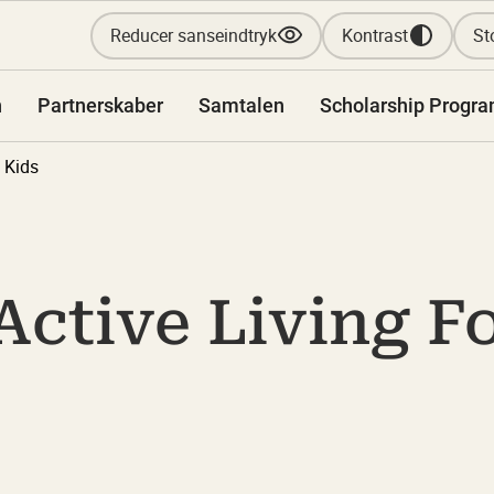
Reducer sanseindtryk
Kontrast
Sto
n
Partnerskaber
Samtalen
Scholarship Progr
 Kids
ctive Living Fo