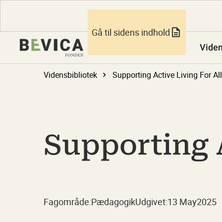
Gå til sidens indhold
Vide
Vidensbibliotek
Supporting Active Living For All
Supporting A
Fagområde:
Pædagogik
Udgivet:
13 May
2025