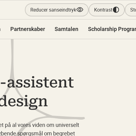
Reducer sanseindtryk
Kontrast
Sto
n
Partnerskaber
Samtalen
Scholarship Progr
-assistent
 design
et på al vores viden om universelt
uddybende spørgsmål om begrebet