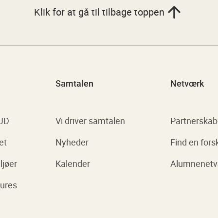
Klik for at gå til tilbage toppen
Samtalen
Netvœrk
 UD
Vi driver samtalen
Partnerskab
et
Nyheder
Find en fors
ljøer
Kalender
Alumnenet
ures