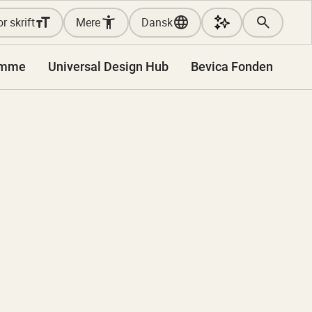
r skrift
Mere
Dansk
amme
Universal Design Hub
Bevica Fonden