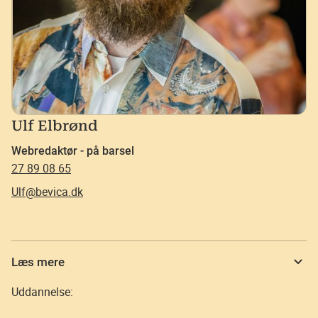
Ulf Elbrønd
Webredaktør - på barsel
27 89 08 65
Ulf@bevica.dk
Læs mere
Uddannelse: