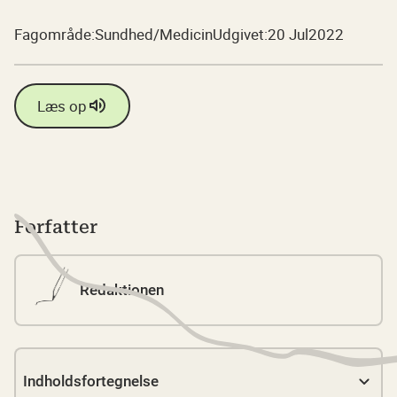
Fagområde:
Sundhed/Medicin
Udgivet:
20 Jul
2022
Læs op
Forfatter
Redaktionen
Indholdsfortegnelse