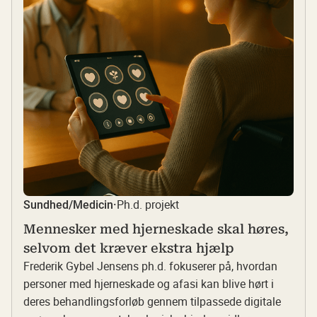
Ph.d. projekt
Sundhed/Medicin
·
Mennesker med hjerneskade skal høres,
selvom det kræver ekstra hjælp
Frederik Gybel Jensens ph.d. fokuserer på, hvordan
personer med hjerneskade og afasi kan blive hørt i
deres behandlingsforløb gennem tilpassede digitale