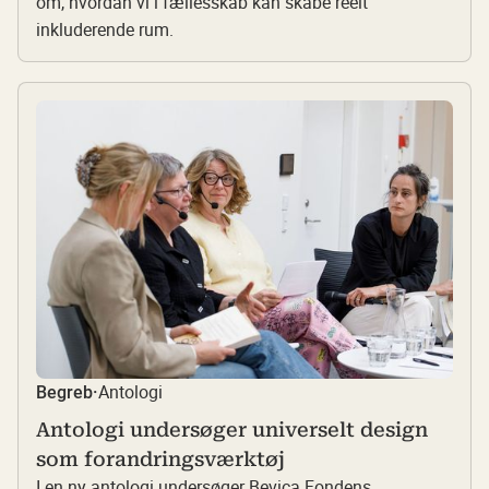
om, hvordan vi i fællesskab kan skabe reelt
inkluderende rum.
Antologi
Begreb
·
Antologi undersøger universelt design
som forandringsværktøj
I en ny antologi undersøger Bevica Fondens