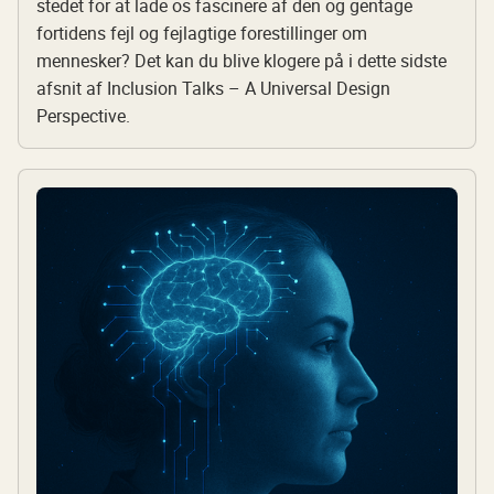
stedet for at lade os fascinere af den og gentage
fortidens fejl og fejlagtige forestillinger om
mennesker? Det kan du blive klogere på i dette sidste
afsnit af Inclusion Talks – A Universal Design
Perspective.