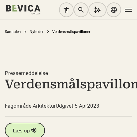
Samtalen
Nyheder
Verdensmålspavilloner
Pressemeddelelse
Verdensmålspavillo
Fagområde:
Arkitektur
Udgivet:
5 Apr
2023
Læs op