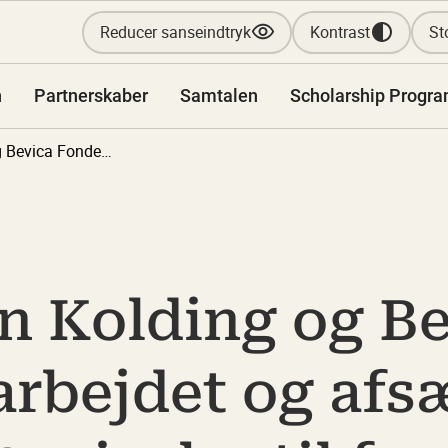
Reducer sanseindtryk
Kontrast
Sto
n
Partnerskaber
Samtalen
Scholarship Progr
Designskolen Kolding og Bevica Fonden styrker samarbejdet og afsætter tilsammen 12 mio. kr. til forskning og undervisning i universelt design
n Kolding og B
arbejdet og afs