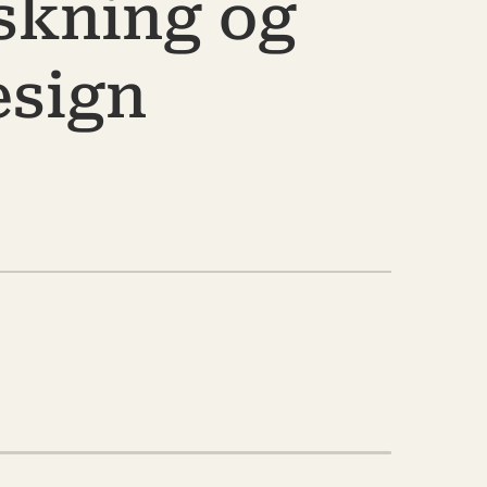
rskning og
esign