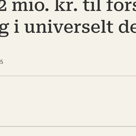
 mio. kr. til fo
 i universelt d
5