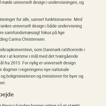
l møde universelt design i undervisningen, og
øsninger for alle, uanset funktionsevne. Med
orankre universelt design i både undervisning
edere samfundsmæssigt fokus på lige
lding Carina Christensen.
andicapkonvention, som Danmark ratificerede i
otor i at komme i mål med det tværgående
 fra 2015. For nylig er universelt design
le dogmer i regeringens nye nationale
- og boligministeren og ministeren for byer og
ber.
bejde
 Bevica Fonden bygger videre på et stærkt