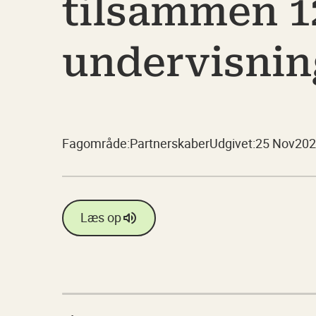
tilsammen 12
undervisning
Fagområde:
Partnerskaber
Udgivet:
25 Nov
202
Læs op