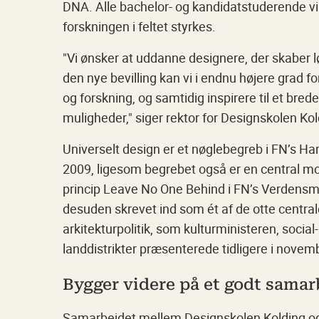
DNA. Alle bachelor- og kandidatstuderende vi
forskningen i feltet styrkes.
"Vi ønsker at uddanne designere, der skaber l
den nye bevilling kan vi i endnu højere grad f
og forskning, og samtidig inspirere til et br
muligheder," siger rektor for Designskolen Ko
Universelt design er et nøglebegreb i FN’s H
2009, ligesom begrebet også er en central m
princip Leave No One Behind i FN’s Verdensmål
desuden skrevet ind som ét af de otte centra
arkitekturpolitik, som kulturministeren, social
landdistrikter præsenterede tidligere i novem
Bygger videre på et godt samar
Samarbejdet mellem Designskolen Kolding og