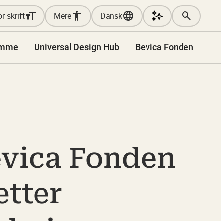
r skrift
Mere
Dansk
amme
Universal Design Hub
Bevica Fonden
evica Fonden
ætter