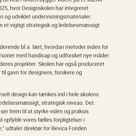
2025, hvor Designskolen har integreret
en og udviklet undervisningsmaterialer.
m et vigtigt strategisk og ledelsesmæssigt
uderende bl.a. lært, hvordan metoder inden for
personer med handicap og udforsket nye måder
 deres projekter. Skolen har også produceret
il gavn for designere, forskere og
rselt design kan tænkes ind i hele skolens
t ledelsesmæssigt, strategisk niveau. Det
er frem til at styrke viden og praksis
t opfylde vores fælles forpligtelser i
 udtaler direktør for Bevica Fonden