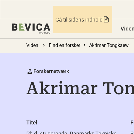
Gå til sidens indhold
Vide
Viden
Find en forsker
Akrimar Tongkaew
Forskernetværk
Akrimar To
Titel
F
Ph.d.-studerende, Danmarks Tekniske
S