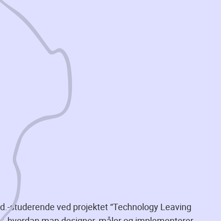
.d.-studerende ved projektet “Technology Leaving
r, hvordan man designer, måler og implementerer