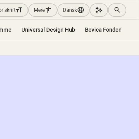
r skrift
Mere
Dansk
amme
Universal Design Hub
Bevica Fonden