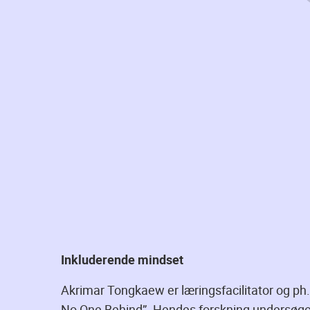
Inkluderende mindset
Akrimar Tongkaew er læringsfacilitator og ph
No One Behind”. Hendes forskning undersøge