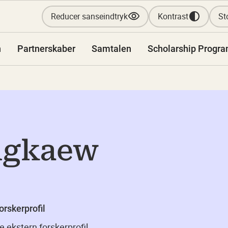
Reducer sanseindtryk
Kontrast
Sto
n
Partnerskaber
Samtalen
Scholarship Progr
ngkaew
orskerprofil
e ekstern forskerprofil