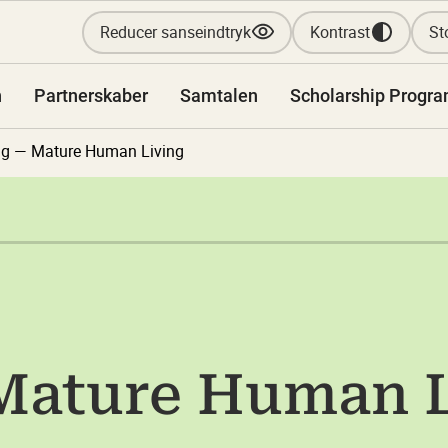
Reducer sanseindtryk
Kontrast
Sto
n
Partnerskaber
Samtalen
Scholarship Progr
g — Mature Human Living
Mature Human L